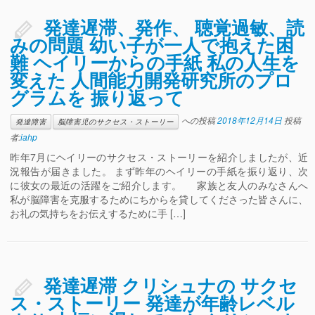
発達遅滞、発作、 聴覚過敏、読
みの問題 幼い子が一人で抱えた困
難 ヘイリーからの手紙 私の人生を
変えた 人間能力開発研究所のプロ
グラムを 振り返って
への投稿
2018年12月14日
投稿
発達障害
脳障害児のサクセス・ストーリー
者:
iahp
昨年7月にヘイリーのサクセス・ストーリーを紹介しましたが、近
況報告が届きました。 まず昨年のヘイリーの手紙を振り返り、次
に彼女の最近の活躍をご紹介します。 家族と友人のみなさんへ
私が脳障害を克服するためにちからを貸してくださった皆さんに、
お礼の気持ちをお伝えするために手 […]
発達遅滞 クリシュナの サクセ
ス・ストーリー 発達が年齢レベル