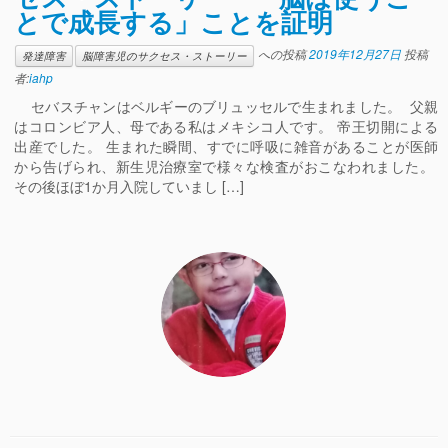
とで成長する」ことを証明
への投稿
2019年12月27日
投稿
発達障害
脳障害児のサクセス・ストーリー
者:
iahp
セバスチャンはベルギーのブリュッセルで生まれました。 父親
はコロンビア人、母である私はメキシコ人です。 帝王切開による
出産でした。 生まれた瞬間、すでに呼吸に雑音があることが医師
から告げられ、新生児治療室で様々な検査がおこなわれました。
その後ほぼ1か月入院していまし […]