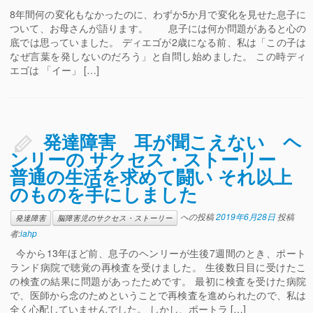
8年間何の変化もなかったのに、わずか5か月で変化を見せた息子に
ついて、お母さんが語ります。 息子には何か問題があると心の
底では思っていました。 ディエゴが2歳になる前、私は「この子は
なぜ言葉を発しないのだろう」と自問し始めました。 この時ディ
エゴは 「イー」 […]
発達障害 耳が聞こえない ヘ
ンリーの サクセス・ストーリー
普通の生活を求めて闘い それ以上
のものを手にしました
への投稿
2019年6月28日
投稿
発達障害
脳障害児のサクセス・ストーリー
者:
iahp
今から13年ほど前、息子のヘンリーが生後7週間のとき、ポート
ランド病院で聴覚の再検査を受けました。 生後数日目に受けたこ
の検査の結果に問題があったためです。 最初に検査を受けた病院
で、医師から念のためということで再検査を進められたので、私は
全く心配していませんでした。 しかし、ポートラ […]