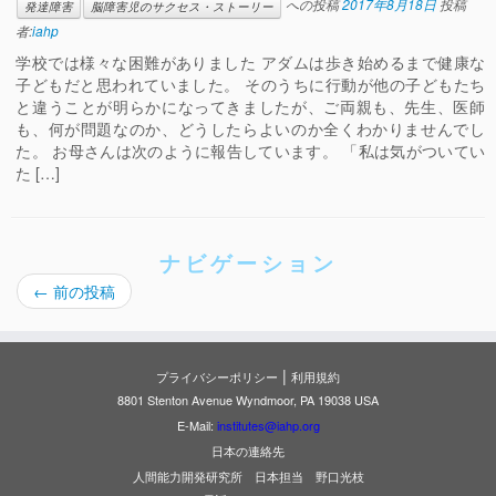
への投稿
2017年8月18日
投稿
発達障害
脳障害児のサクセス・ストーリー
者:
iahp
学校では様々な困難がありました アダムは歩き始めるまで健康な
子どもだと思われていました。 そのうちに行動が他の子どもたち
と違うことが明らかになってきましたが、ご両親も、先生、医師
も、何が問題なのか、どうしたらよいのか全くわかりませんでし
た。 お母さんは次のように報告しています。 「私は気がついてい
た […]
ナビゲーション
←
前の投稿
|
プライバシーポリシー
利用規約
8801 Stenton Avenue Wyndmoor, PA 19038 USA
E-Mail:
institutes@iahp.org
日本の連絡先
人間能力開発研究所 日本担当 野口光枝