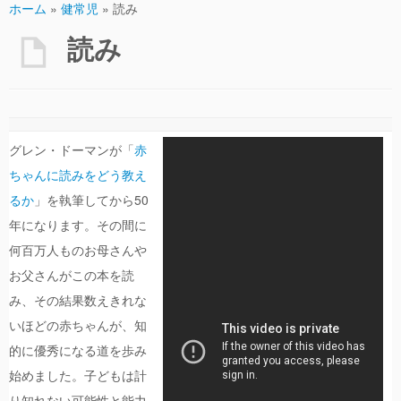
ホーム
»
健常児
»
読み
読み
グレン・ドーマンが「
赤
ちゃんに読みをどう教え
るか
」を執筆してから50
年になります。その間に
何百万人ものお母さんや
お父さんがこの本を読
み、その結果数えきれな
いほどの赤ちゃんが、知
的に優秀になる道を歩み
始めました。子どもは計
り知れない可能性と能力