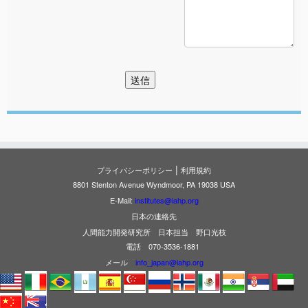
|
プライバシーポリシー
利用規約
8801 Stenton Avenue Wyndmoor, PA 19038 USA
E-Mail:
institutes@iahp.org
日本の連絡先
人間能力開発研究所 日本担当 野口光枝
電話 070-3536-1881
メール
info_japan@iahp.org