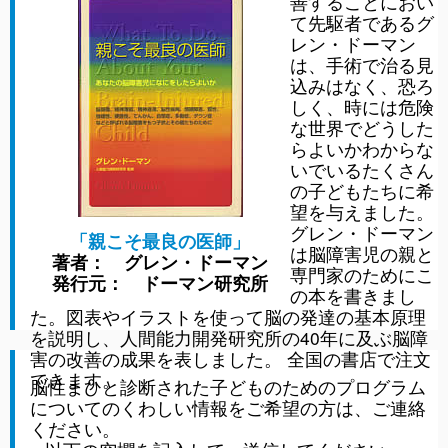
善することにおい
て先駆者であるグ
レン・ドーマン
は、手術で治る見
込みはなく、恐ろ
しく、時には危険
な世界でどうした
らよいかわからな
いでいるたくさん
の子どもたちに希
望を与えました。
グレン・ドーマン
「親こそ最良の医師」
は脳障害児の親と
著者： グレン・ドーマン
専門家のためにこ
発行元： ドーマン研究所
の本を書きまし
た。図表やイラストを使って脳の発達の基本原理
を説明し、人間能力開発研究所の40年に及ぶ脳障
害の改善の成果を表しました。 全国の書店で注文
できます。
脳性まひと診断された子どものためのプログラム
についてのくわしい情報をご希望の方は、ご連絡
ください。