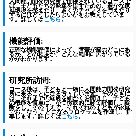
人間能力開発研究所で開催されているコースで
は、子どもたちの発達を促すための、豊かな家
庭環境を整えたり、多くのチャンスを与えたり
するにはどうしたらよいかをお教えしていま
す。詳しくは
こちら
。
機能評価:
正確な機能評価によって、障害が脳のどこにあ
るか、どの程度か、どんな範囲に広がっている
かがわかります。
研究所訪問:
コース後は、子どもと一緒に人間能力開発研究
所に来ることになる方々もいます。そのときに
は、それまでの経過を細かくお聞きし、子ども
の機能を慎重に、かつ徹底的に診て評価し、診
断をし、そのうえで、それぞれの子どもが家庭
でおこなう ことになるプログラムを作成し、指
導します。
詳しくは
こちら
。