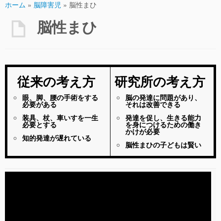
ホーム
»
脳障害児
»
脳性まひ
脳性まひ
従来の考え方
研究所の考え方
眼、脚、腰の手術をする
脳の発達に問題があり、
必要がある
それは改善できる
装具、杖、車いすを一生
発達を促し、生きる能力
必要とする
を身につけるための働き
かけが必要
知的発達が遅れている
脳性まひの子どもは賢い