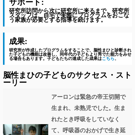
サポート:
研究所訪問から次に研究所に来るまで、研究所
スタッフは、
自宅で実際にプログラムをおこな
う
家族が必要とする指導を続けます。
成果:
研究所が作成したプログラムをすることで、脳性まひと診断され
た子どもの機能は改善し、同年代の子どもより秀でた能力をみせ
る場合もあります。子どもたちの達成した成果は
こちら
。
脳性まひの子どものサクセス・スト
ーリー
アーロンは緊急の帝王切開で
生まれ、未熟児でした。生ま
れたとき呼吸をしていなく
て、呼吸器のおかげで生き延