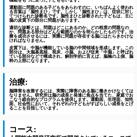
運動面に問題のある子どもをあらわすのに、いちばんよく使われ
る言葉は「脳性まひ」です。しかし「脳性まひ」は、症状に対し
てつけられた診断名です。脳性まひと診断された子どもは、主に
脳の皮質下の部分に問題があります。
適切な診断とは、問題はどこにあるのか、どの程度の問題なの
か、問題ある部分はどんな範囲なのかを明らかしたものです。治
療を成功させるには、実際に問題が存在する脳にはたらきかけな
ければなりません。
皮質下は、中脳が機能している脳の中間領域を形成します。この
部分は、大脳基底核、視床、小脳、および従来「中脳」と呼ばれ
ている部分などで構成され、解剖学的に言えば、脳橋の上側、脳
幹の上部になります。
治療
:
脳障害を改善するには、実際に障害のある脳に働きかけなくては
なりません。研究所は脳の成長と発達に焦点を当てた、家庭でお
こなう総合的なプログラムを提供します。運動面、生理面、知性
面、社会性において、それぞれの子どもがすばらしい成長をとげ
ることを目指しています。
コース: