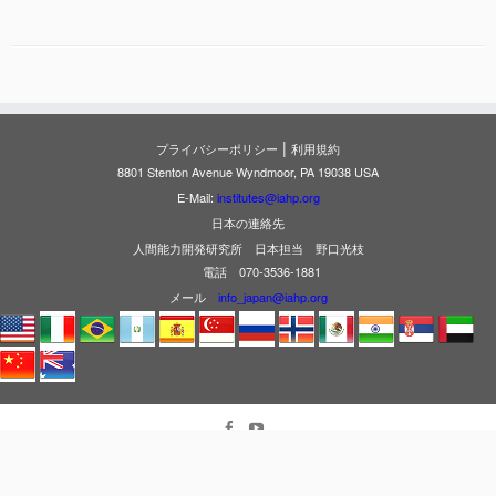
|
プライバシーポリシー
利用規約
8801 Stenton Avenue Wyndmoor, PA 19038 USA
E-Mail:
institutes@iahp.org
日本の連絡先
人間能力開発研究所 日本担当 野口光枝
電話 070-3536-1881
メール
info_japan@iahp.org
· © 2026
人間能力開発研究所
· Designed by
Press Customizr
·
上に戻る