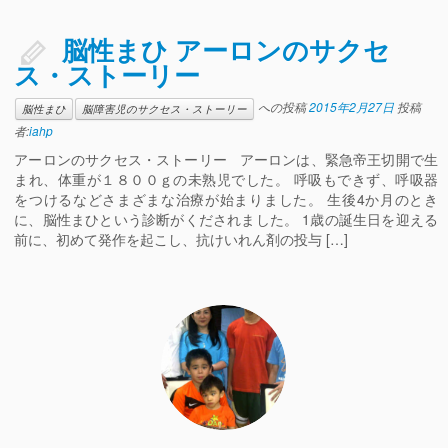
脳性まひ アーロンのサクセ
ス・ストーリー
への投稿
2015年2月27日
投稿
脳性まひ
脳障害児のサクセス・ストーリー
者:
iahp
アーロンのサクセス・ストーリー アーロンは、緊急帝王切開で生
まれ、体重が１８００ｇの未熟児でした。 呼吸もできず、呼吸器
をつけるなどさまざまな治療が始まりました。 生後4か月のとき
に、脳性まひという診断がくだされました。 1歳の誕生日を迎える
前に、初めて発作を起こし、抗けいれん剤の投与 […]