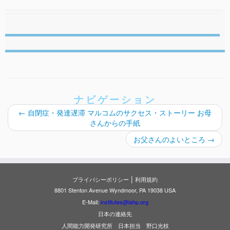
ナビゲーション
←
自閉症・発達遅滞 マルコムのサクセス・ストーリー お母
さんからの手紙
お父さんのよいところ
→
|
プライバシーポリシー
利用規約
8801 Stenton Avenue Wyndmoor, PA 19038 USA
E-Mail:
institutes@iahp.org
日本の連絡先
人間能力開発研究所 日本担当 野口光枝