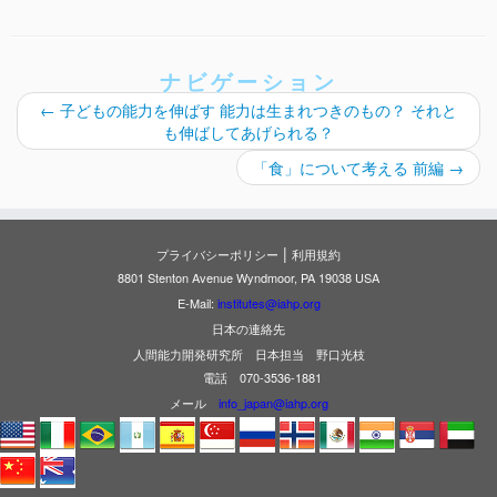
ナビゲーション
←
子どもの能力を伸ばす 能力は生まれつきのもの？ それと
も伸ばしてあげられる？
「食」について考える 前編
→
|
プライバシーポリシー
利用規約
8801 Stenton Avenue Wyndmoor, PA 19038 USA
E-Mail:
institutes@iahp.org
日本の連絡先
人間能力開発研究所 日本担当 野口光枝
電話 070-3536-1881
メール
info_japan@iahp.org