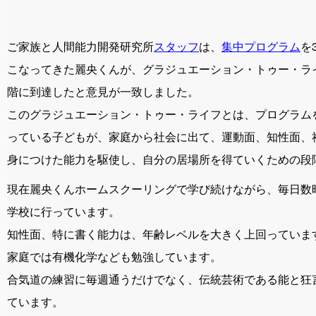
ご家族と人間能力開発研究所
スタッフ
は、
集中プログラム
を
こなってきた麗央くんが、グラジュエーション・トゥー・ラ
階に到達したと意見が一致しました。
このグラジュエーション・トゥー・ライフとは、プログラム
っている子どもが、家庭から社会に出て、運動面、知性面、
身につけた能力を駆使し、自分の居場所を得ていくための段
現在麗央くんホームスクーリングで学び続けながら、毎日数
学校に行っています。
知性面、特に書く能力は、年齢レベルを大きく上回っていま
家庭では有機化学なども勉強しています。
合気道の練習に毎週通うだけでなく、伝統芸術である能と狂
ています。