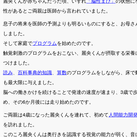
麗央くんが赤ちゃんだった頃、いずれ
「脳性まひ」
の状態に
性があるとご両親は医師から言われていました。
息子の将来を医師の予測よりも明るいものにすると、お母さ
しました。
そして家庭で
プログラム
を始めたのです。
触覚刺激のプログラムをおこない、麗央くんが摂取する栄養
つけました。
読み
、
百科事典的知識
、
算数
のプログラムをしながら、床で
も最大限に与えました。
脳への働きかけを続けることで発達の速度が速まり、3歳で
め、その6か月後には走り始めたのです。
ご両親は4歳になった麗央くんを連れて、初めて
人間能力開
を訪れました。
このころ麗央くんは奥行きを認識する視覚の能力が弱く、音