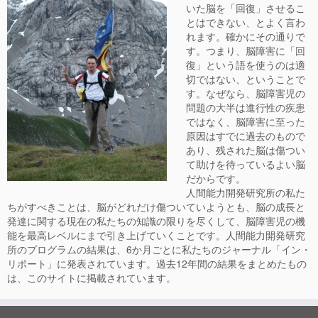
いた脳を「回復」させるこ
とはできない、とよく言わ
れます。確かにその通りで
す。つまり、脳障害に「回
復」という語を使うのは適
切ではない、ということで
す。なぜなら、脳障害児の
問題の大半は進行性の疾患
ではなく、脳障害に至った
原因はすでに過去のもので
あり、残された脳は傷つい
て助けを待っているよい脳
だからです。
人間能力開発研究所の私た
ちがすべきことは、脳がどれだけ傷ついていようとも、脳の成長と
発達に関する現在の私たちの知識の限りを尽くして、脳障害児の機
能を最高レベルにまで引き上げていくことです。人間能力開発研究
所のプログラムの結果は、6か月ごとに私たちのジャーナル「イン・
リポート」に発表されています。過去12年間の結果をまとめたもの
は、このサイトに掲載されています。